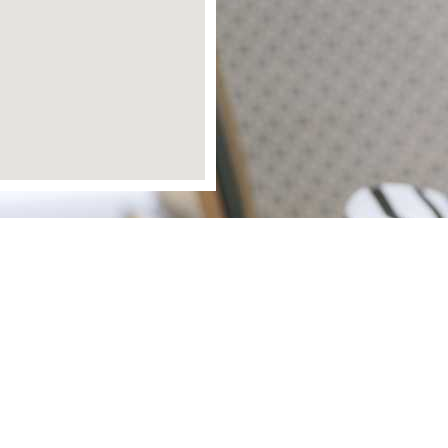
friedensau.de ist ein gemeinsames Projekt von:
Anstalten der Freikirche der Siebenten-Tags-
Adventisten Friedensau e.V.,
Theologische Hochschule Friedensau,
Zeltplatz Friedensau gGmbH,