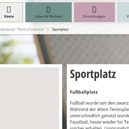
Gäste
Leben & Wohnen
Einrichtungen
V
edensauer "Point of interest"
Sportplatz
Sportplatz
Fußballplatz
Fußball wurde seit den zwanzi
Während der ältere Tennispla
unterschiedlich genutzt wurde 
Faustball, heute wieder für Te
solcher erhalten. Ursprüngli